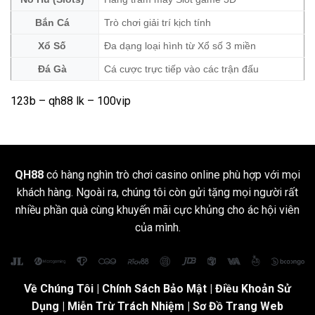
Bắn Cá
Trò chơi giải trí kịch tính
Xổ Số
Đa dạng loại hình từ Xổ số 3 miền
Đá Gà
Cá cược trực tiếp vào các trận đấu
123b
–
qh88 lk
– 100vip
QH88
có hàng nghìn trò chơi casino online phù hợp với mọi
khách hàng. Ngoài ra, chúng tôi còn gửi tặng mọi người rất
nhiều phần quà cùng khuyến mãi cực khủng cho ác hội viên
của mình.
Về Chúng Tôi
|
Chính Sách Bảo Mật
|
Điều Khoản Sử
Dụng
| Miễn Trừ Trách Nhiệm |
Sơ Đồ Trang Web