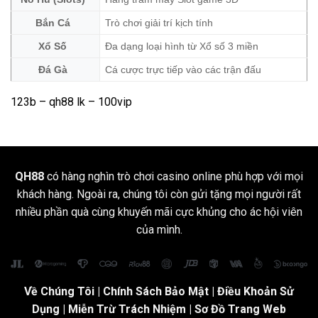
Bắn Cá
Trò chơi giải trí kịch tính
Xổ Số
Đa dạng loại hình từ Xổ số 3 miền
Đá Gà
Cá cược trực tiếp vào các trận đấu
123b
–
qh88 lk
– 100vip
QH88
có hàng nghìn trò chơi casino online phù hợp với mọi
khách hàng. Ngoài ra, chúng tôi còn gửi tặng mọi người rất
nhiều phần quà cùng khuyến mãi cực khủng cho ác hội viên
của mình.
Về Chúng Tôi
|
Chính Sách Bảo Mật
|
Điều Khoản Sử
Dụng
| Miễn Trừ Trách Nhiệm |
Sơ Đồ Trang Web