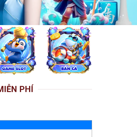
MIỄN PHÍ