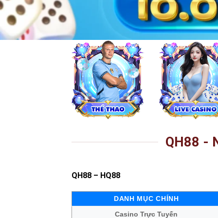
QH88 - 
QH88
– HQ88
DANH MỤC CHÍNH
Casino Trực Tuyến