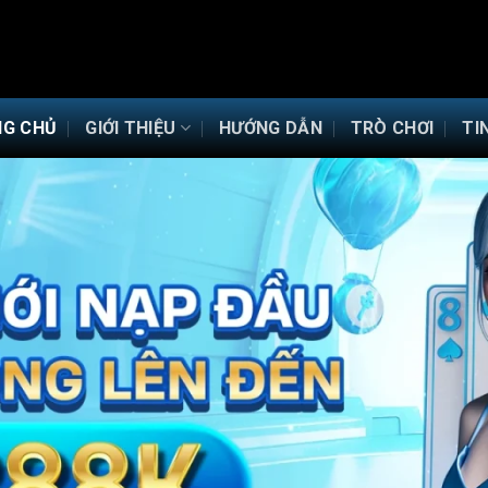
NG CHỦ
GIỚI THIỆU
HƯỚNG DẪN
TRÒ CHƠI
TI