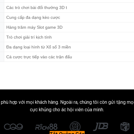
Các trò chơi bài đổi thưởng 3D t
Cung cấp đa dạng kèo cược
Hàng trăm máy Slot game 3D
Trò chơi giải trí kịch tính
Đa dạng loại hình từ Xổ số 3 miền
Cá cược trực tiếp vào các trận đấu
 phù hợp với mọi khách hàng. Ngoài ra, chúng tôi còn gửi tặng mọ
cực khủng cho ác hội viên của mình.