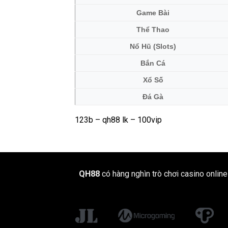
Game Bài
Thể Thao
Nổ Hũ (Slots)
Bắn Cá
Xổ Số
Đá Gà
123b
–
qh88 lk
– 100vip
QH88
có hàng nghìn trò chơi casino online