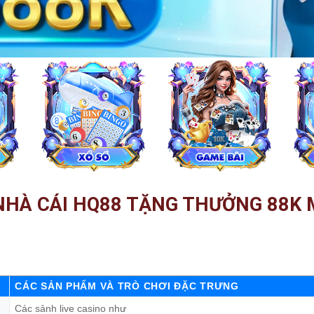
NHÀ CÁI HQ88 TẶNG THƯỞNG 88K 
CÁC SẢN PHẨM VÀ TRÒ CHƠI ĐẶC TRƯNG
Các sảnh live casino như