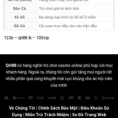
Bắn Cá
Trò chơi giải trí kịch tính
Xổ Số
Đa dạng loại hình từ Xổ số 3 miền
Đá Gà
Cá cược trực tiếp vào các trận đấu
123b
–
qh88 lk
– 100vip
QH88
có hàng nghìn trò chơi casino online phù hợp với mọi
khách hàng. Ngoài ra, chúng tôi còn gửi tặng mọi người rất
nhiều phần quà cùng khuyến mãi cực khủng cho ác hội viên
của mình.
Về Chúng Tôi
|
Chính Sách Bảo Mật
|
Điều Khoản Sử
Dụng
| Miễn Trừ Trách Nhiệm |
Sơ Đồ Trang Web