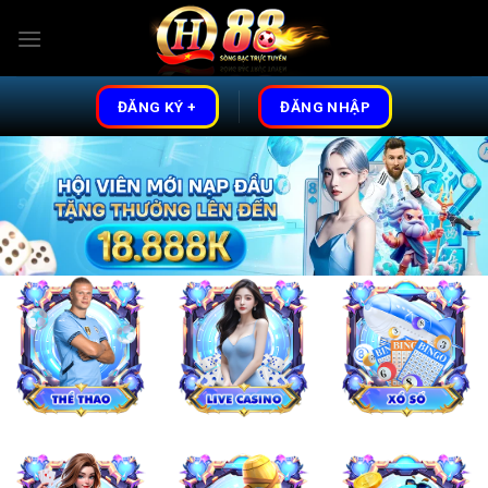
Skip
to
content
ĐĂNG KÝ +
ĐĂNG NHẬP