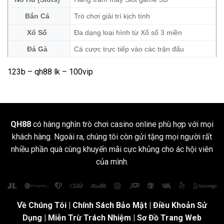
Bắn Cá
Trò chơi giải trí kịch tính
Xổ Số
Đa dạng loại hình từ Xổ số 3 miền
Đá Gà
Cá cược trực tiếp vào các trận đấu
123b
–
qh88 lk
– 100vip
QH88
có hàng nghìn trò chơi casino online phù hợp với mọi
khách hàng. Ngoài ra, chúng tôi còn gửi tặng mọi người rất
nhiều phần quà cùng khuyến mãi cực khủng cho ác hội viên
của mình.
Về Chúng Tôi
|
Chính Sách Bảo Mật
|
Điều Khoản Sử
Dụng
| Miễn Trừ Trách Nhiệm |
Sơ Đồ Trang Web