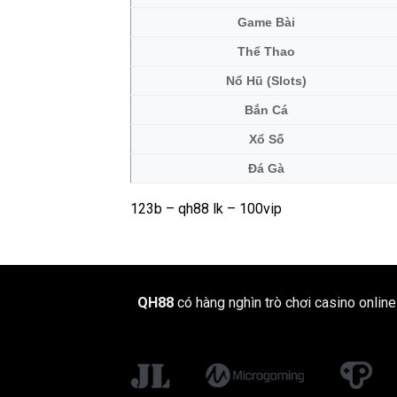
Game Bài
Thể Thao
Nổ Hũ (Slots)
Bắn Cá
Xổ Số
Đá Gà
123b
–
qh88 lk
– 100vip
QH88
có hàng nghìn trò chơi casino online