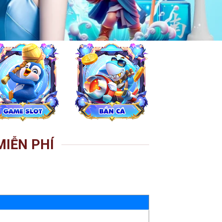
MIỄN PHÍ