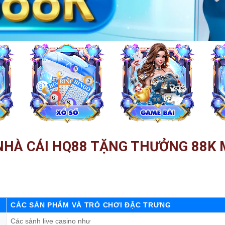
NHÀ CÁI HQ88 TẶNG THƯỞNG 88K 
CÁC SẢN PHẨM VÀ TRÒ CHƠI ĐẶC TRƯNG
Các sảnh live casino như