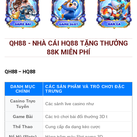
QH88 - NHÀ CÁI HQ88 TẶNG THƯỞNG
88K MIỄN PHÍ
QH88
– HQ88
DANH MỤC
CÁC SẢN PHẨM VÀ TRÒ CHƠI ĐẶC
CHÍNH
TRƯNG
Casino Trực
Các sảnh live casino như
Tuyến
Game Bài
Các trò chơi bài đổi thưởng 3D t
Thể Thao
Cung cấp đa dạng kèo cược
Nổ Hũ (Slots)
Hàng trăm máy Slot game 3D