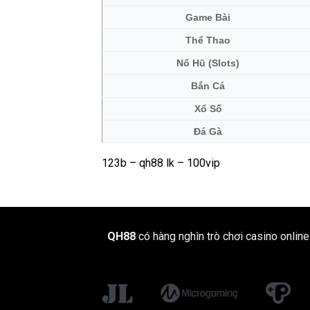
Game Bài
Thể Thao
Nổ Hũ (Slots)
Bắn Cá
Xổ Số
Đá Gà
123b
–
qh88 lk
– 100vip
QH88
có hàng nghìn trò chơi casino online