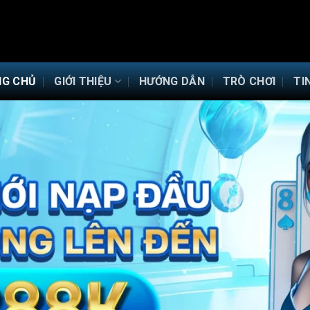
NG CHỦ
GIỚI THIỆU
HƯỚNG DẪN
TRÒ CHƠI
TI