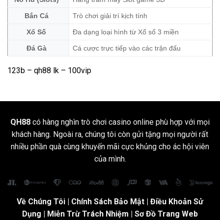
Bắn Cá
Trò chơi giải trí kịch tính
Xổ Số
Đa dạng loại hình từ Xổ số 3 miền
Đá Gà
Cá cược trực tiếp vào các trận đấu
123b
–
qh88 lk
– 100vip
QH88
có hàng nghìn trò chơi casino online phù hợp với mọi
khách hàng. Ngoài ra, chúng tôi còn gửi tặng mọi người rất
nhiều phần quà cùng khuyến mãi cực khủng cho ác hội viên
của mình.
Về Chúng Tôi
|
Chính Sách Bảo Mật
|
Điều Khoản Sử
Dụng
| Miễn Trừ Trách Nhiệm |
Sơ Đồ Trang Web