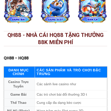
QH88 - NHÀ CÁI HQ88 TẶNG THƯỞNG
88K MIỄN PHÍ
QH88
– HQ88
DANH MỤC
CÁC SẢN PHẨM VÀ TRÒ CHƠI ĐẶC
CHÍNH
TRƯNG
Casino Trực
Các sảnh live casino như
Tuyến
Game Bài
Các trò chơi bài đổi thưởng 3D t
Thể Thao
Cung cấp đa dạng kèo cược
Nổ Hũ (Slots)
Hàng trăm máy Slot game 3D