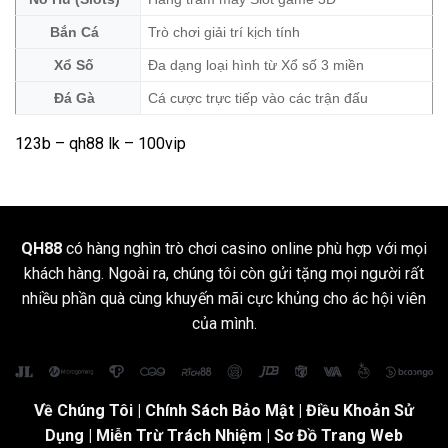
Bắn Cá
Trò chơi giải trí kịch tính
Xổ Số
Đa dạng loại hình từ Xổ số 3 miền
Đá Gà
Cá cược trực tiếp vào các trận đấu
123b
–
qh88 lk
– 100vip
QH88
có hàng nghìn trò chơi casino online phù hợp với mọi
khách hàng. Ngoài ra, chúng tôi còn gửi tặng mọi người rất
nhiều phần quà cùng khuyến mãi cực khủng cho ác hội viên
của mình.
Về Chúng Tôi
|
Chính Sách Bảo Mật
|
Điều Khoản Sử
Dụng
| Miễn Trừ Trách Nhiệm |
Sơ Đồ Trang Web