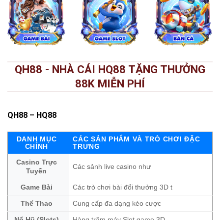
QH88 - NHÀ CÁI HQ88 TẶNG THƯỞNG
88K MIỄN PHÍ
QH88
– HQ88
DANH MỤC
CÁC SẢN PHẨM VÀ TRÒ CHƠI ĐẶC
CHÍNH
TRƯNG
Casino Trực
Các sảnh live casino như
Tuyến
Game Bài
Các trò chơi bài đổi thưởng 3D t
Thể Thao
Cung cấp đa dạng kèo cược
Nổ Hũ (Slots)
Hàng trăm máy Slot game 3D