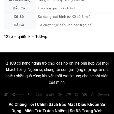
Bắn Cá
Trò chơi giải trí kịch tính
Xổ Số
Đa dạng loại hình từ Xổ số 3 miền
Đá Gà
Cá cược trực tiếp vào các trận đấu
123b
–
qh88 lk
– 100vip
QH88
có hàng nghìn trò chơi casino online phù hợp với mọi
khách hàng. Ngoài ra, chúng tôi còn gửi tặng mọi người rất
nhiều phần quà cùng khuyến mãi cực khủng cho ác hội viên
của mình.
Về Chúng Tôi
|
Chính Sách Bảo Mật
|
Điều Khoản Sử
Dụng
| Miễn Trừ Trách Nhiệm |
Sơ Đồ Trang Web