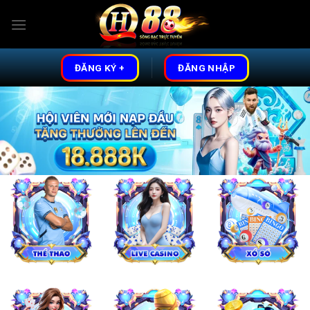
Skip
to
content
ĐĂNG KÝ +
ĐĂNG NHẬP