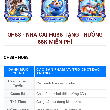
QH88 - NHÀ CÁI HQ88 TẶNG THƯỞNG
88K MIỄN PHÍ
QH88
– HQ88
DANH MỤC
CÁC SẢN PHẨM VÀ TRÒ CHƠI ĐẶC
CHÍNH
TRƯNG
Casino Trực
Các sảnh live casino như
Tuyến
Game Bài
Các trò chơi bài đổi thưởng 3D t
Thể Thao
Cung cấp đa dạng kèo cược
Nổ Hũ (Slots)
Hàng trăm máy Slot game 3D