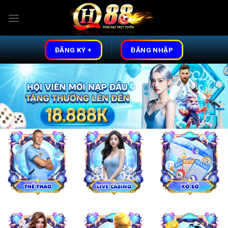
Skip
to
content
ĐĂNG KÝ +
ĐĂNG NHẬP