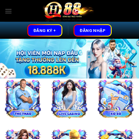
Skip
to
content
ĐĂNG KÝ +
ĐĂNG NHẬP