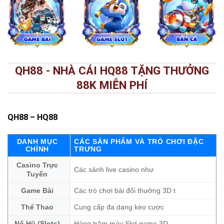
QH88 - NHÀ CÁI HQ88 TẶNG THƯỞNG
88K MIỄN PHÍ
QH88
– HQ88
DANH MỤC
CÁC SẢN PHẨM VÀ TRÒ CHƠI ĐẶC
CHÍNH
TRƯNG
Casino Trực
Các sảnh live casino như
Tuyến
Game Bài
Các trò chơi bài đổi thưởng 3D t
Thể Thao
Cung cấp đa dạng kèo cược
Nổ Hũ (Slots)
Hàng trăm máy Slot game 3D