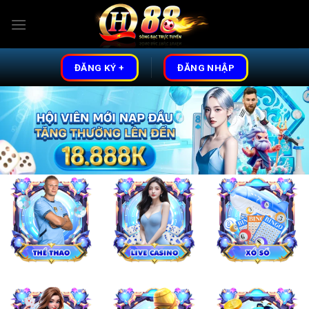
Skip
to
content
ĐĂNG KÝ +
ĐĂNG NHẬP