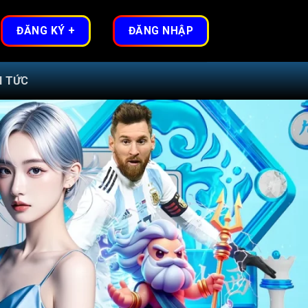
ĐĂNG KÝ +
ĐĂNG NHẬP
N TỨC