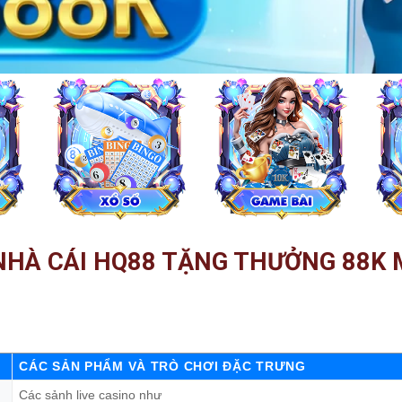
NHÀ CÁI HQ88 TẶNG THƯỞNG 88K 
CÁC SẢN PHẨM VÀ TRÒ CHƠI ĐẶC TRƯNG
Các sảnh live casino như