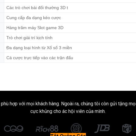
Các trò chơi bài đổi thưởng 3D t
Cung cấp đa dạng kèo cược
Hàng trăm máy Slot game 3D
Trò chơi giải trí kịch tính
Đa dạng loại hình từ Xổ số 3 miền
Cá cược trực tiếp vào các trận đấu
 phù hợp với mọi khách hàng. Ngoài ra, chúng tôi còn gửi tặng mọ
cực khủng cho ác hội viên của mình.