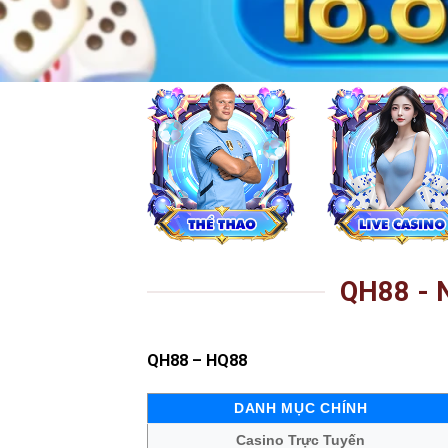
QH88 - 
QH88
– HQ88
DANH MỤC CHÍNH
Casino Trực Tuyến