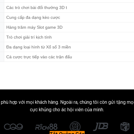
Các trò chơi bài đổi thưởng 3D t
Cung cấp đa dạng kèo cược
Hàng trăm máy Slot game 3D
Trò chơi giải trí kịch tính
Đa dạng loại hình từ Xổ số 3 miền
Cá cược trực tiếp vào các trận đấu
 phù hợp với mọi khách hàng. Ngoài ra, chúng tôi còn gửi tặng mọ
cực khủng cho ác hội viên của mình.