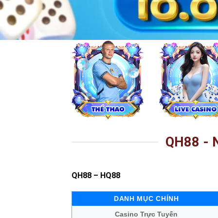
QH88 - 
QH88
– HQ88
DANH MỤC CHÍNH
Casino Trực Tuyến