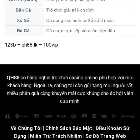
Bắn Cá
Trò chơi giải trí kịch tính
Xổ Số
Đa dạng loại hình từ Xổ số 3 miền
Đá Gà
Cá cược trực tiếp vào các trận đấu
123b
–
qh88 lk
– 100vip
QH88
có hàng nghìn trò chơi casino online phù hợp với mọi
khách hàng. Ngoài ra, chúng tôi còn gửi tặng mọi người rất
nhiều phần quà cùng khuyến mãi cực khủng cho ác hội viên
của mình.
Về Chúng Tôi
|
Chính Sách Bảo Mật
|
Điều Khoản Sử
Dụng
| Miễn Trừ Trách Nhiệm |
Sơ Đồ Trang Web