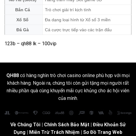
Bắn Cá
Trò chơi giải trí kịch tính
Xổ Số
Đa dạng loại hình từ Xổ số 3 miền
Đá Gà
Cá cược trực tiếp vào các trận đấu
123b
–
qh88 lk
– 100vip
QH88
có hàng nghìn trò chơi casino online phù hợp với mọi
khách hàng. Ngoài ra, chúng tôi còn gửi tặng mọi người rất
nhiều phần quà cùng khuyến mãi cực khủng cho ác hội viên
của mình.
Về Chúng Tôi
|
Chính Sách Bảo Mật
|
Điều Khoản Sử
Dụng
| Miễn Trừ Trách Nhiệm |
Sơ Đồ Trang Web