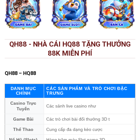
QH88 - NHÀ CÁI HQ88 TẶNG THƯỞNG
88K MIỄN PHÍ
QH88
– HQ88
DANH MỤC
CÁC SẢN PHẨM VÀ TRÒ CHƠI ĐẶC
CHÍNH
TRƯNG
Casino Trực
Các sảnh live casino như
Tuyến
Game Bài
Các trò chơi bài đổi thưởng 3D t
Thể Thao
Cung cấp đa dạng kèo cược
Nổ Hũ (Slots)
Hàng trăm máy Slot game 3D