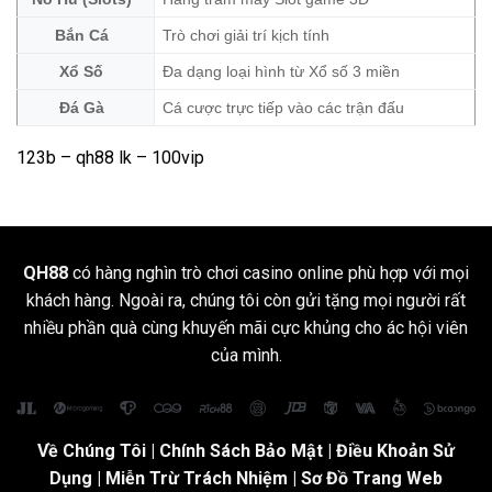
Bắn Cá
Trò chơi giải trí kịch tính
Xổ Số
Đa dạng loại hình từ Xổ số 3 miền
Đá Gà
Cá cược trực tiếp vào các trận đấu
123b
–
qh88 lk
– 100vip
QH88
có hàng nghìn trò chơi casino online phù hợp với mọi
khách hàng. Ngoài ra, chúng tôi còn gửi tặng mọi người rất
nhiều phần quà cùng khuyến mãi cực khủng cho ác hội viên
của mình.
Về Chúng Tôi
|
Chính Sách Bảo Mật
|
Điều Khoản Sử
Dụng
| Miễn Trừ Trách Nhiệm |
Sơ Đồ Trang Web