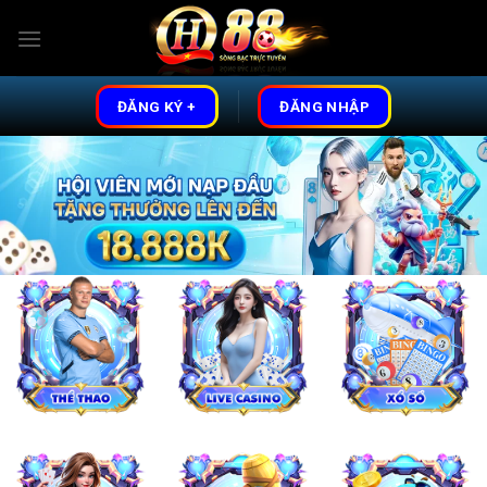
Skip
to
content
ĐĂNG KÝ +
ĐĂNG NHẬP