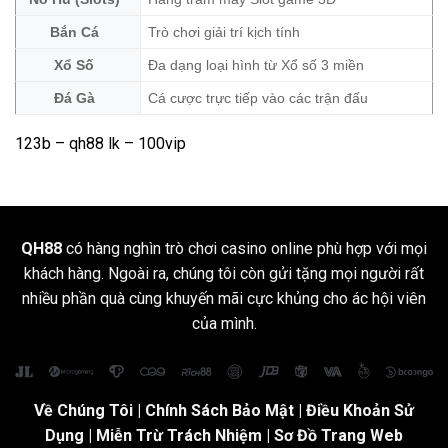
Bắn Cá
Trò chơi giải trí kịch tính
Xổ Số
Đa dạng loại hình từ Xổ số 3 miền
Đá Gà
Cá cược trực tiếp vào các trận đấu
123b
–
qh88 lk
– 100vip
QH88
có hàng nghìn trò chơi casino online phù hợp với mọi
khách hàng. Ngoài ra, chúng tôi còn gửi tặng mọi người rất
nhiều phần quà cùng khuyến mãi cực khủng cho ác hội viên
của mình.
Về Chúng Tôi
|
Chính Sách Bảo Mật
|
Điều Khoản Sử
Dụng
| Miễn Trừ Trách Nhiệm |
Sơ Đồ Trang Web