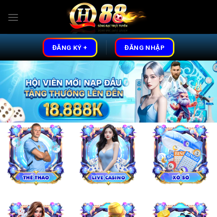
Skip
to
content
ĐĂNG KÝ +
ĐĂNG NHẬP