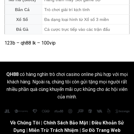
Bắn Cá
Trò chơi giải trí kịch tính
Xổ Số
Đa dạng loại hình từ Xổ số 3 miền
Đá Gà
Cá cược trực tiếp vào các trận đấu
123b
–
qh88 lk
– 100vip
QH88
có hàng nghìn trò chơi casino online phù hợp với mọi
khách hàng. Ngoài ra, chúng tôi còn gửi tặng mọi người rất
nhiều phần quà cùng khuyến mãi cực khủng cho ác hội viên
của mình.
Về Chúng Tôi
|
Chính Sách Bảo Mật
|
Điều Khoản Sử
Dụng
| Miễn Trừ Trách Nhiệm |
Sơ Đồ Trang Web