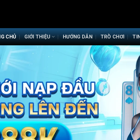
NG CHỦ
GIỚI THIỆU
HƯỚNG DẪN
TRÒ CHƠI
TI