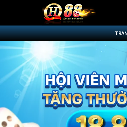
Skip
to
content
TRA