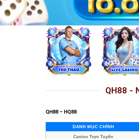
QH88 - 
QH88
– HQ88
DANH MỤC CHÍNH
Casino Trực Tuyến