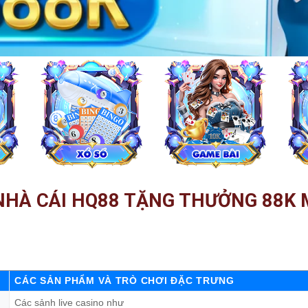
NHÀ CÁI HQ88 TẶNG THƯỞNG 88K 
CÁC SẢN PHẨM VÀ TRÒ CHƠI ĐẶC TRƯNG
Các sảnh live casino như