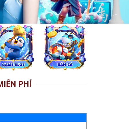
MIỄN PHÍ