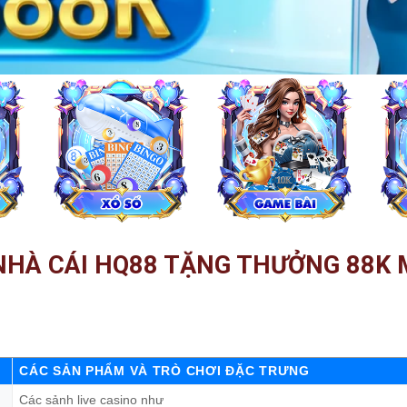
NHÀ CÁI HQ88 TẶNG THƯỞNG 88K 
CÁC SẢN PHẨM VÀ TRÒ CHƠI ĐẶC TRƯNG
Các sảnh live casino như