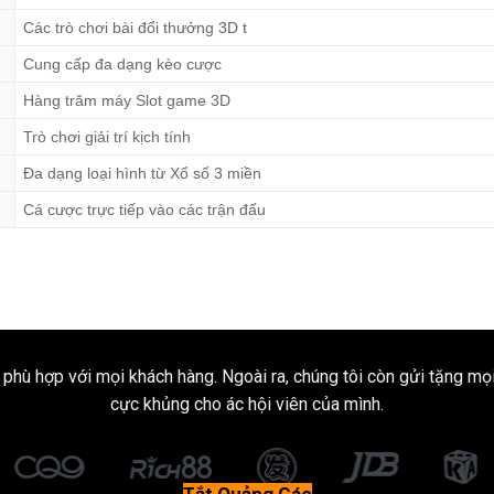
Các trò chơi bài đổi thưởng 3D t
Cung cấp đa dạng kèo cược
Hàng trăm máy Slot game 3D
Trò chơi giải trí kịch tính
Đa dạng loại hình từ Xổ số 3 miền
Cá cược trực tiếp vào các trận đấu
 phù hợp với mọi khách hàng. Ngoài ra, chúng tôi còn gửi tặng mọ
cực khủng cho ác hội viên của mình.