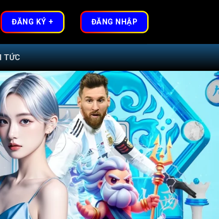
ĐĂNG KÝ +
ĐĂNG NHẬP
N TỨC