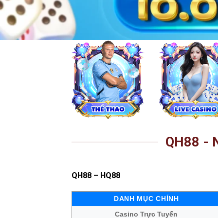
QH88 - 
QH88
– HQ88
DANH MỤC CHÍNH
Casino Trực Tuyến