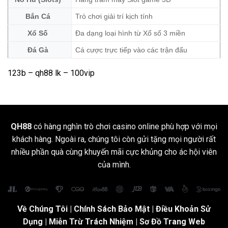
Bắn Cá
Trò chơi giải trí kịch tính
Xổ Số
Đa dạng loại hình từ Xổ số 3 miền
Đá Gà
Cá cược trực tiếp vào các trận đấu
123b
–
qh88 lk
– 100vip
QH88
có hàng nghìn trò chơi casino online phù hợp với mọi
khách hàng. Ngoài ra, chúng tôi còn gửi tặng mọi người rất
nhiều phần quà cùng khuyến mãi cực khủng cho ác hội viên
của mình.
Về Chúng Tôi
|
Chính Sách Bảo Mật
|
Điều Khoản Sử
Dụng
| Miễn Trừ Trách Nhiệm |
Sơ Đồ Trang Web