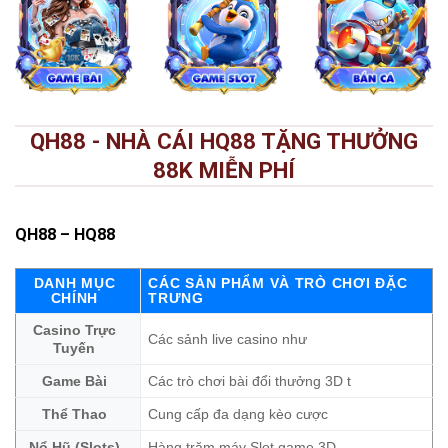
QH88 - NHÀ CÁI HQ88 TẶNG THƯỞNG
88K MIỄN PHÍ
QH88
– HQ88
DANH MỤC
CÁC SẢN PHẨM VÀ TRÒ CHƠI ĐẶC
CHÍNH
TRƯNG
Casino Trực
Các sảnh live casino như
Tuyến
Game Bài
Các trò chơi bài đổi thưởng 3D t
Thể Thao
Cung cấp đa dạng kèo cược
Nổ Hũ (Slots)
Hàng trăm máy Slot game 3D