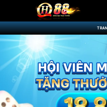
Skip
to
content
TRA