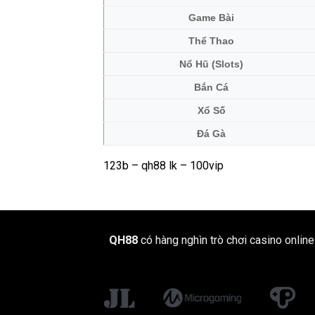
Game Bài
Thể Thao
Nổ Hũ (Slots)
Bắn Cá
Xổ Số
Đá Gà
123b
–
qh88 lk
– 100vip
QH88
có hàng nghìn trò chơi casino online