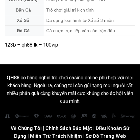
Bắn Cá
Trò chơi giải trí kịch tính
Xổ Số
Đa dạng loại hình từ Xổ số 3 miền
Đá Gà
Cá cược trực tiếp vào các trận đấu
123b
–
qh88 lk
– 100vip
QH88
có hàng nghìn trò chơi casino online phù hợp với mọi
khách hàng. Ngoài ra, chúng tôi còn gửi tặng mọi người rất
nhiều phần quà cùng khuyến mãi cực khủng cho ác hội viên
của mình.
Về Chúng Tôi
|
Chính Sách Bảo Mật
|
Điều Khoản Sử
Dụng
| Miễn Trừ Trách Nhiệm |
Sơ Đồ Trang Web