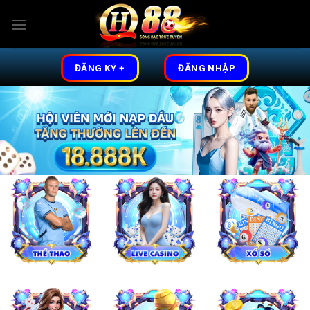
Skip
to
content
ĐĂNG KÝ +
ĐĂNG NHẬP