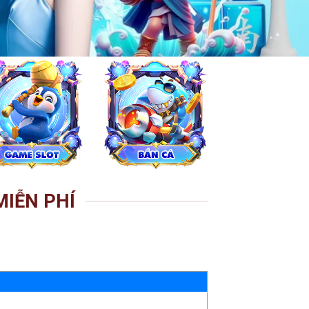
MIỄN PHÍ