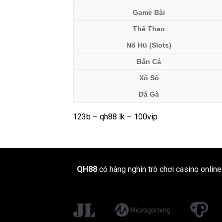
Game Bài
Thể Thao
Nổ Hũ (Slots)
Bắn Cá
Xổ Số
Đá Gà
123b
–
qh88 lk
– 100vip
QH88
có hàng nghìn trò chơi casino online