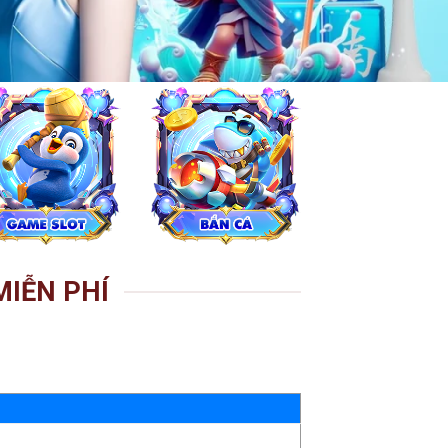
MIỄN PHÍ