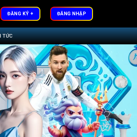
ĐĂNG KÝ +
ĐĂNG NHẬP
N TỨC