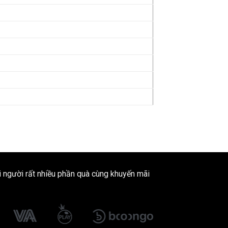
i người rất nhiều phần quà cùng khuyến mãi