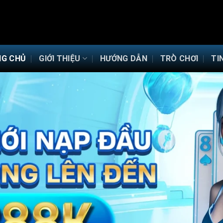
NG CHỦ
GIỚI THIỆU
HƯỚNG DẪN
TRÒ CHƠI
TI