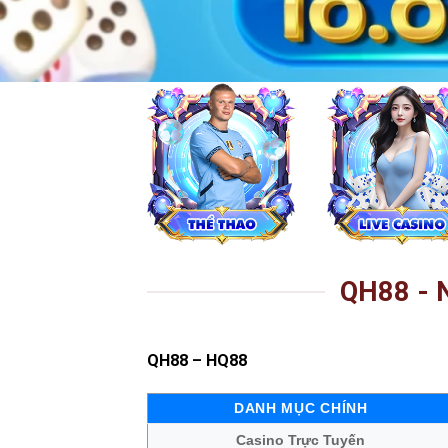
QH88 - 
QH88
– HQ88
DANH MỤC CHÍNH
Casino Trực Tuyến