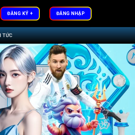
ĐĂNG KÝ +
ĐĂNG NHẬP
N TỨC