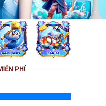
MIỄN PHÍ