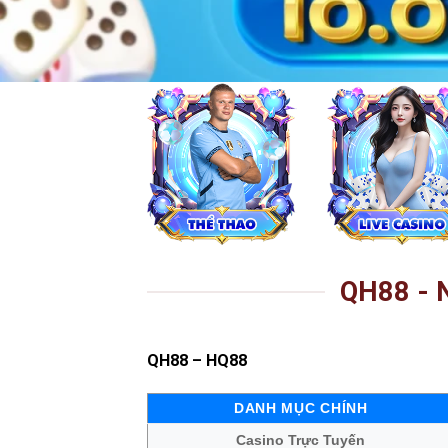
QH88 - 
QH88
– HQ88
DANH MỤC CHÍNH
Casino Trực Tuyến