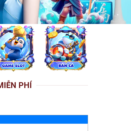
MIỄN PHÍ