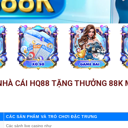
NHÀ CÁI HQ88 TẶNG THƯỞNG 88K 
CÁC SẢN PHẨM VÀ TRÒ CHƠI ĐẶC TRƯNG
Các sảnh live casino như