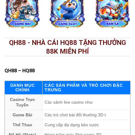
QH88 - NHÀ CÁI HQ88 TẶNG THƯỞNG
88K MIỄN PHÍ
QH88
– HQ88
DANH MỤC
CÁC SẢN PHẨM VÀ TRÒ CHƠI ĐẶC
CHÍNH
TRƯNG
Casino Trực
Các sảnh live casino như
Tuyến
Game Bài
Các trò chơi bài đổi thưởng 3D t
Thể Thao
Cung cấp đa dạng kèo cược
Nổ Hũ (Slots)
Hàng trăm máy Slot game 3D