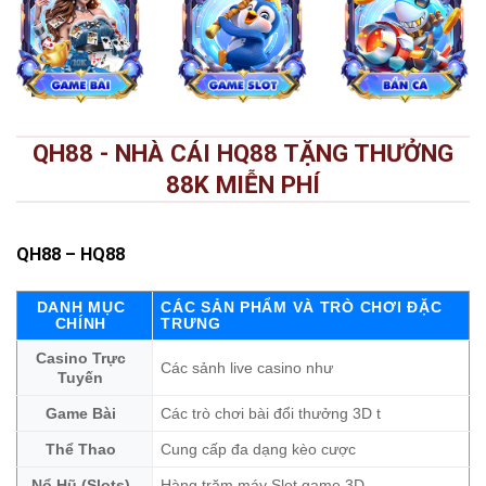
QH88 - NHÀ CÁI HQ88 TẶNG THƯỞNG
88K MIỄN PHÍ
QH88
– HQ88
DANH MỤC
CÁC SẢN PHẨM VÀ TRÒ CHƠI ĐẶC
CHÍNH
TRƯNG
Casino Trực
Các sảnh live casino như
Tuyến
Game Bài
Các trò chơi bài đổi thưởng 3D t
Thể Thao
Cung cấp đa dạng kèo cược
Nổ Hũ (Slots)
Hàng trăm máy Slot game 3D