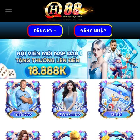
Skip
to
content
ĐĂNG KÝ +
ĐĂNG NHẬP