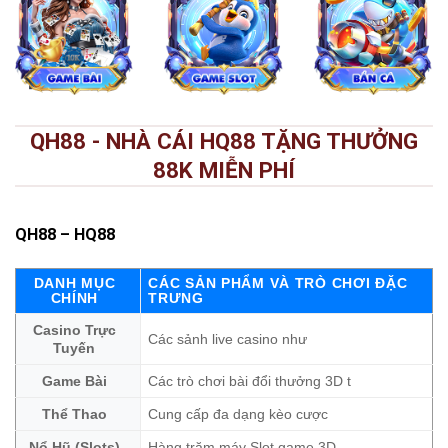
QH88 - NHÀ CÁI HQ88 TẶNG THƯỞNG
88K MIỄN PHÍ
QH88
– HQ88
DANH MỤC
CÁC SẢN PHẨM VÀ TRÒ CHƠI ĐẶC
CHÍNH
TRƯNG
Casino Trực
Các sảnh live casino như
Tuyến
Game Bài
Các trò chơi bài đổi thưởng 3D t
Thể Thao
Cung cấp đa dạng kèo cược
Nổ Hũ (Slots)
Hàng trăm máy Slot game 3D