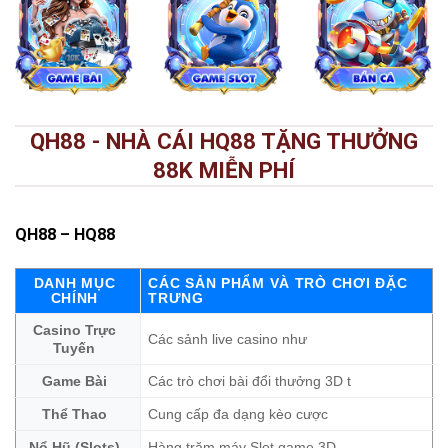
QH88 - NHÀ CÁI HQ88 TẶNG THƯỞNG
88K MIỄN PHÍ
QH88
– HQ88
DANH MỤC
CÁC SẢN PHẨM VÀ TRÒ CHƠI ĐẶC
CHÍNH
TRƯNG
Casino Trực
Các sảnh live casino như
Tuyến
Game Bài
Các trò chơi bài đổi thưởng 3D t
Thể Thao
Cung cấp đa dạng kèo cược
Nổ Hũ (Slots)
Hàng trăm máy Slot game 3D