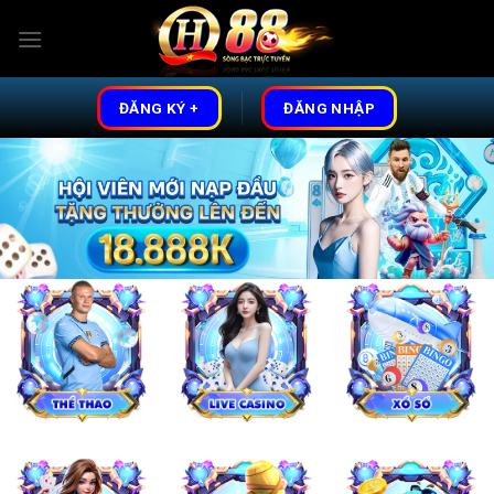
Skip
to
content
ĐĂNG KÝ +
ĐĂNG NHẬP