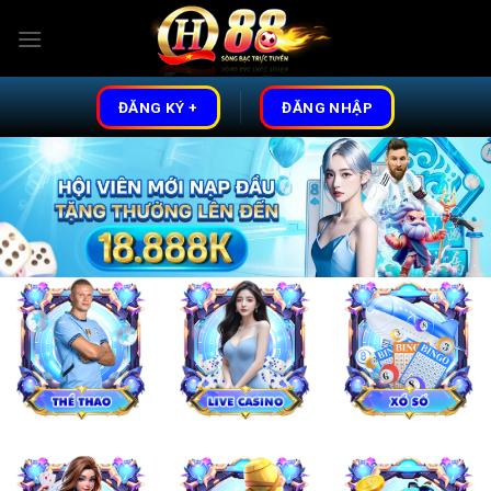
Skip
to
content
ĐĂNG KÝ +
ĐĂNG NHẬP