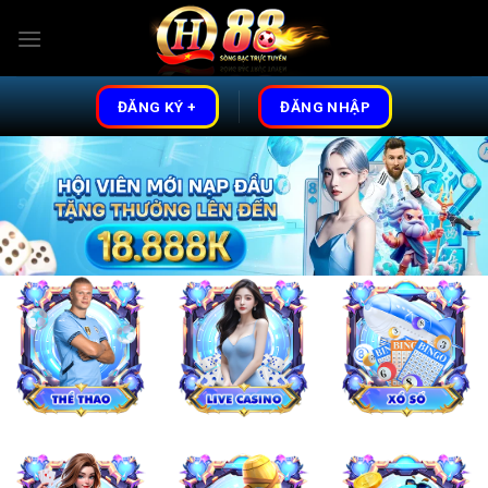
Skip
to
content
ĐĂNG KÝ +
ĐĂNG NHẬP