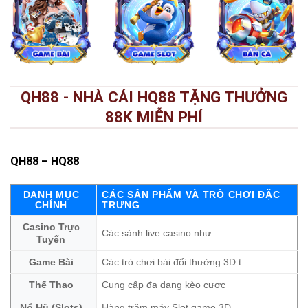
QH88 - NHÀ CÁI HQ88 TẶNG THƯỞNG
88K MIỄN PHÍ
QH88
– HQ88
DANH MỤC
CÁC SẢN PHẨM VÀ TRÒ CHƠI ĐẶC
CHÍNH
TRƯNG
Casino Trực
Các sảnh live casino như
Tuyến
Game Bài
Các trò chơi bài đổi thưởng 3D t
Thể Thao
Cung cấp đa dạng kèo cược
Nổ Hũ (Slots)
Hàng trăm máy Slot game 3D