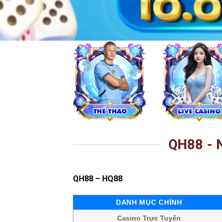
QH88 - 
QH88
– HQ88
DANH MỤC CHÍNH
Casino Trực Tuyến