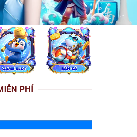
MIỄN PHÍ