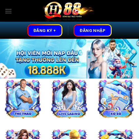
Skip
to
content
ĐĂNG KÝ +
ĐĂNG NHẬP