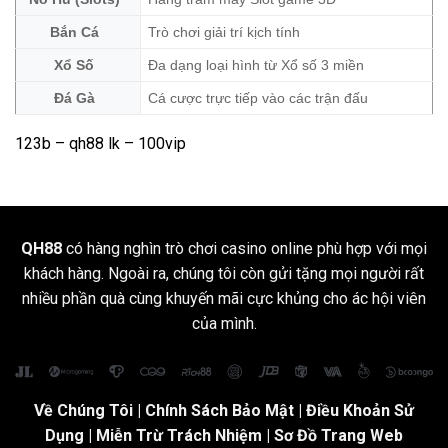
Bắn Cá
Trò chơi giải trí kịch tính
Xổ Số
Đa dạng loại hình từ Xổ số 3 miền
Đá Gà
Cá cược trực tiếp vào các trận đấu
123b
–
qh88 lk
– 100vip
QH88
có hàng nghìn trò chơi casino online phù hợp với mọi
khách hàng. Ngoài ra, chúng tôi còn gửi tặng mọi người rất
nhiều phần quà cùng khuyến mãi cực khủng cho ác hội viên
của mình.
Về Chúng Tôi
|
Chính Sách Bảo Mật
|
Điều Khoản Sử
Dụng
| Miễn Trừ Trách Nhiệm |
Sơ Đồ Trang Web