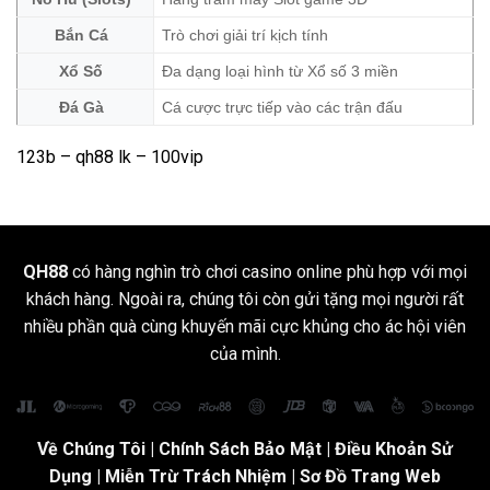
Bắn Cá
Trò chơi giải trí kịch tính
Xổ Số
Đa dạng loại hình từ Xổ số 3 miền
Đá Gà
Cá cược trực tiếp vào các trận đấu
123b
–
qh88 lk
– 100vip
QH88
có hàng nghìn trò chơi casino online phù hợp với mọi
khách hàng. Ngoài ra, chúng tôi còn gửi tặng mọi người rất
nhiều phần quà cùng khuyến mãi cực khủng cho ác hội viên
của mình.
Về Chúng Tôi
|
Chính Sách Bảo Mật
|
Điều Khoản Sử
Dụng
| Miễn Trừ Trách Nhiệm |
Sơ Đồ Trang Web