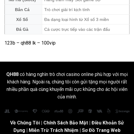
Bắn Cá
Trò chơi giải trí kịch tính
Xổ Số
Đa dạng loại hình từ Xổ số 3 miền
Đá Gà
Cá cược trực tiếp vào các trận đấu
123b
–
qh88 lk
– 100vip
QH88
có hàng nghìn trò chơi casino online phù hợp với mọi
khách hàng. Ngoài ra, chúng tôi còn gửi tặng mọi người rất
nhiều phần quà cùng khuyến mãi cực khủng cho ác hội viên
của mình.
Về Chúng Tôi
|
Chính Sách Bảo Mật
|
Điều Khoản Sử
Dụng
| Miễn Trừ Trách Nhiệm |
Sơ Đồ Trang Web