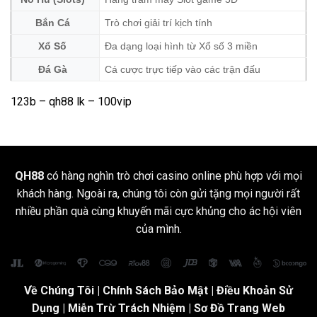
Bắn Cá
Trò chơi giải trí kịch tính
Xổ Số
Đa dạng loại hình từ Xổ số 3 miền
Đá Gà
Cá cược trực tiếp vào các trận đấu
123b
–
qh88 lk
– 100vip
QH88
có hàng nghìn trò chơi casino online phù hợp với mọi
khách hàng. Ngoài ra, chúng tôi còn gửi tặng mọi người rất
nhiều phần quà cùng khuyến mãi cực khủng cho ác hội viên
của mình.
Về Chúng Tôi
|
Chính Sách Bảo Mật
|
Điều Khoản Sử
Dụng
| Miễn Trừ Trách Nhiệm |
Sơ Đồ Trang Web