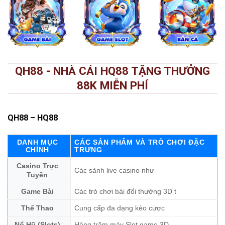
QH88 - NHÀ CÁI HQ88 TẶNG THƯỞNG
88K MIỄN PHÍ
QH88
– HQ88
DANH MỤC
CÁC SẢN PHẨM VÀ TRÒ CHƠI ĐẶC
CHÍNH
TRƯNG
Casino Trực
Các sảnh live casino như
Tuyến
Game Bài
Các trò chơi bài đổi thưởng 3D t
Thể Thao
Cung cấp đa dạng kèo cược
Nổ Hũ (Slots)
Hàng trăm máy Slot game 3D