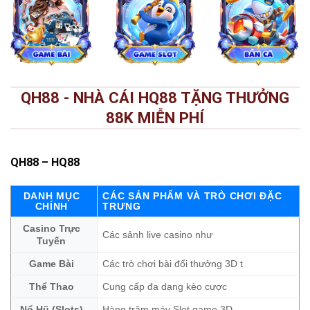
QH88 - NHÀ CÁI HQ88 TẶNG THƯỞNG
88K MIỄN PHÍ
QH88
– HQ88
DANH MỤC
CÁC SẢN PHẨM VÀ TRÒ CHƠI ĐẶC
CHÍNH
TRƯNG
Casino Trực
Các sảnh live casino như
Tuyến
Game Bài
Các trò chơi bài đổi thưởng 3D t
Thể Thao
Cung cấp đa dạng kèo cược
Nổ Hũ (Slots)
Hàng trăm máy Slot game 3D