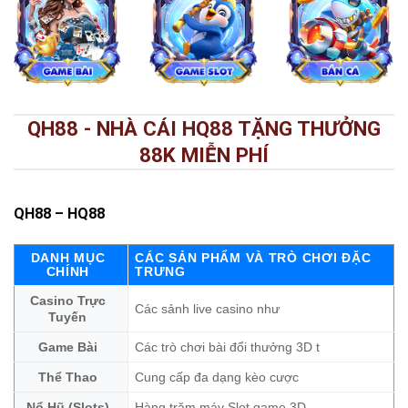
QH88 - NHÀ CÁI HQ88 TẶNG THƯỞNG
88K MIỄN PHÍ
QH88
– HQ88
DANH MỤC
CÁC SẢN PHẨM VÀ TRÒ CHƠI ĐẶC
CHÍNH
TRƯNG
Casino Trực
Các sảnh live casino như
Tuyến
Game Bài
Các trò chơi bài đổi thưởng 3D t
Thể Thao
Cung cấp đa dạng kèo cược
Nổ Hũ (Slots)
Hàng trăm máy Slot game 3D