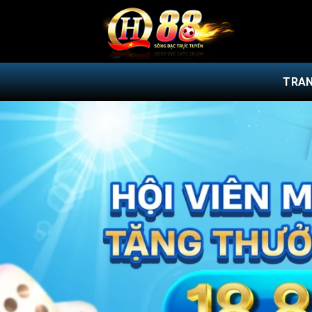
Skip
to
content
TRA