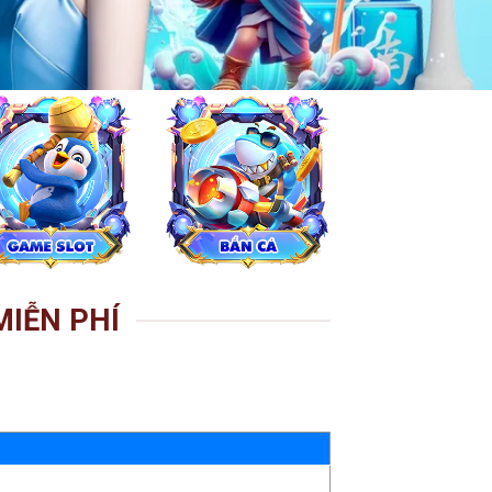
MIỄN PHÍ