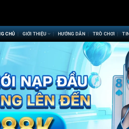
NG CHỦ
GIỚI THIỆU
HƯỚNG DẪN
TRÒ CHƠI
TI