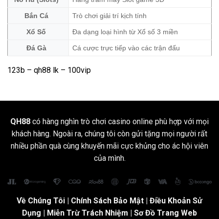
Bắn Cá
Trò chơi giải trí kịch tính
Xổ Số
Đa dạng loại hình từ Xổ số 3 miền
Đá Gà
Cá cược trực tiếp vào các trận đấu
123b
–
qh88 lk
– 100vip
QH88
có hàng nghìn trò chơi casino online phù hợp với mọi
khách hàng. Ngoài ra, chúng tôi còn gửi tặng mọi người rất
nhiều phần quà cùng khuyến mãi cực khủng cho ác hội viên
của mình.
Về Chúng Tôi
|
Chính Sách Bảo Mật
|
Điều Khoản Sử
Dụng
| Miễn Trừ Trách Nhiệm |
Sơ Đồ Trang Web